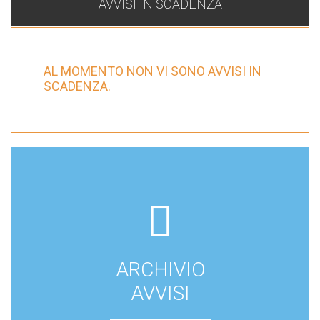
AVVISI IN SCADENZA
AL MOMENTO NON VI SONO AVVISI IN
SCADENZA.
fas
fa-
box-
ARCHIVIO
archive
AVVISI