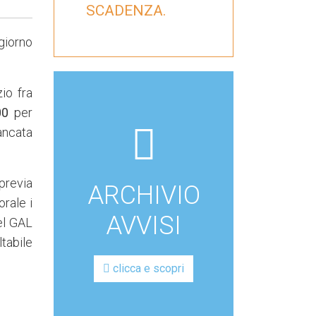
SCADENZA.
 giorno
io fra
00
per
ancata
fas
fa-
box-
previa
ARCHIVIO
archive
rale i
AVVISI
el GAL
ltabile
clicca e scopri