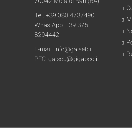
70042 Mola di Bari (BA)
Co
Tel. +39 080 4737490
Mo
WhastApp: +39
375
No
8294442
Po
E-mail:
info@galseb.it
Ru
PEC: galseb@gigapec.it