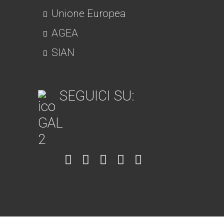
Unione Europea
AGEA
SIAN
SEGUICI SU:
Item
Item
Item
Item
Item
6
3
7
5
4