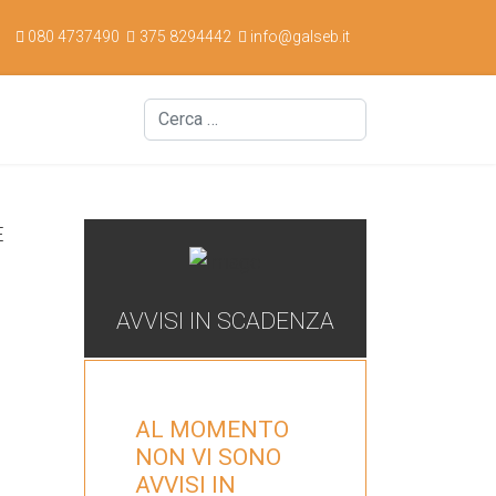
080 4737490
375 8294442
info@galseb.it
Cerca
AVVISI IN SCADENZA
AL MOMENTO
NON VI SONO
AVVISI IN