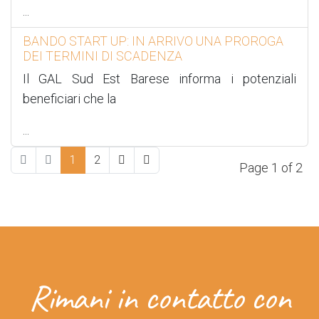
...
BANDO START UP: IN ARRIVO UNA PROROGA
DEI TERMINI DI SCADENZA
Il GAL Sud Est Barese informa i potenziali
beneficiari che la
...
1
2
Page 1 of 2
Rimani in contatto con