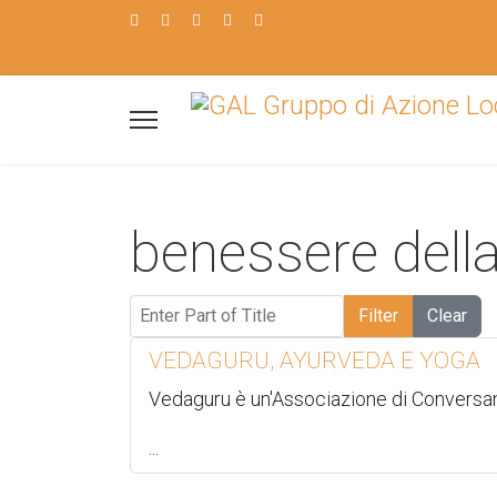
benessere dell
Enter Part of Title
Filter
Clear
VEDAGURU, AYURVEDA E YOGA
Vedaguru è un'Associazione di Conversan
...