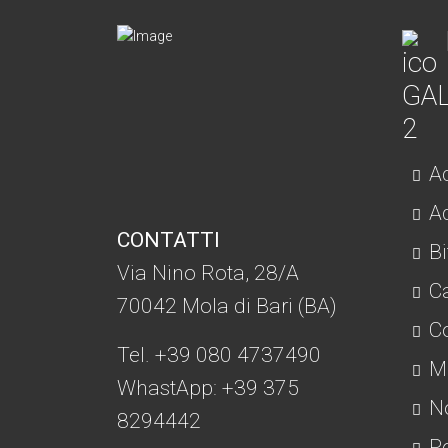
Ac
Ad
CONTATTI
Bi
Via Nino Rota, 28/A
C
70042 Mola di Bari (BA)
Co
Tel. +39 080 4737490
Mo
WhastApp: +39
375
No
8294442
Po