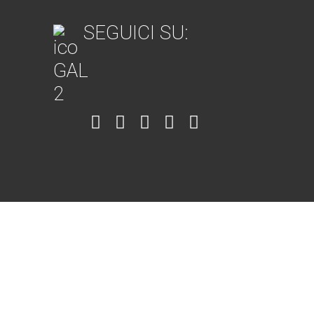
SEGUICI SU:
Item
Item
Item
Item
Item
6
3
7
5
4