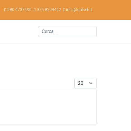
080 4737490
375 8294442
info@galseb.it
Cerca
Display #