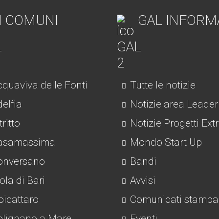
I COMUNI
GAL INFORM
quaviva delle Fonti
Tutte le notizie
elfia
Notizie area Leader
tritto
Notizie Progetti Ext
asamassima
Mondo Start Up
nversano
Bandi
la di Bari
Avvisi
icattaro
Comunicati stampa
lignano a Mare
Eventi