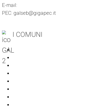
E-mail:
info@galseb.it
PEC: galseb@gigapec.it
I COMUNI
Acquaviva delle Fonti
Adelfia
Bitritto
Casamassima
Conversano
Mola di Bari
Noicattaro
Polignano a Mare