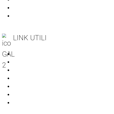
Informativa sulla Privacy
Società trasparente
LINK UTILI
Regione Puglia
CSR Puglia 2023-2027
Rete Rurale Nazionale
MASAF
Unione Europea
AGEA
SIAN