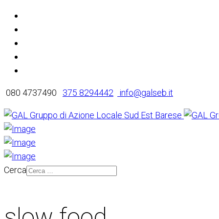
080 4737490
375 8294442
info@galseb.it
Cerca
slow food