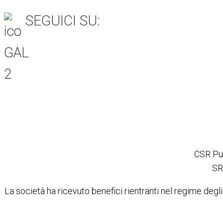
SEGUICI SU:
Item 6
Item 3
Item 7
Item 5
Ite
CSR Pug
SR
La società ha ricevuto benefici rientranti nel regime degli