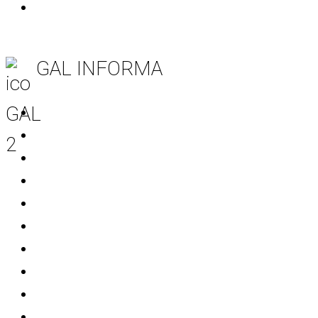
Rutigliano
GAL INFORMA
Tutte le notizie
Notizie area Leader
Notizie Progetti Extra
Mondo Start Up
Bandi
Avvisi
Comunicati stampa
Eventi
Patrocini
Info Soci