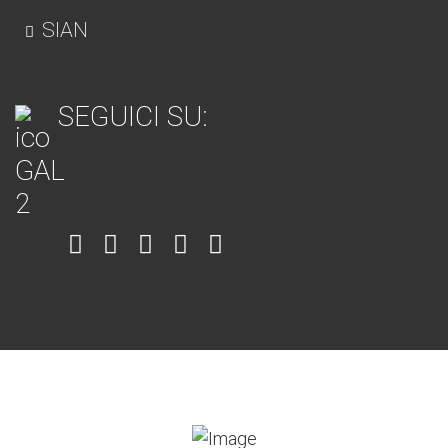
SIAN
SEGUICI SU:
Item
Item
Item
Item
Item
6
3
7
5
4