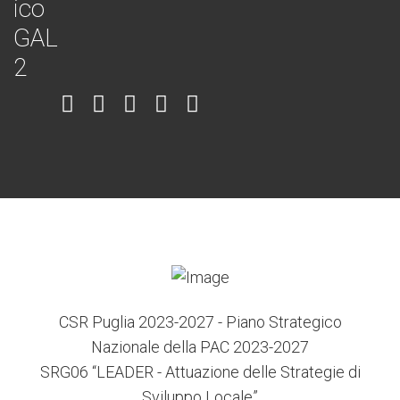
Item
Item
Item
Item
Item
6
3
7
5
4
CSR Puglia 2023-2027 - Piano Strategico
Nazionale della PAC 2023-2027
SRG06 “LEADER - Attuazione delle Strategie di
Sviluppo Locale”