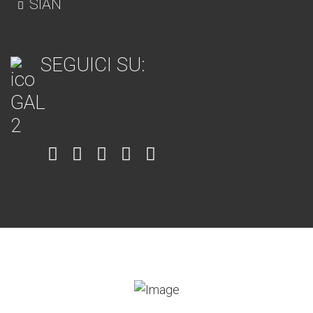
SIAN
SEGUICI SU:
Item
Item
Item
Item
Item
6
3
7
5
4