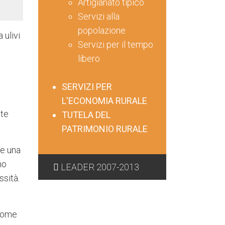
Artigianato tipico
Servizi alla
popolazione
 ulivi
Servizi per il tempo
libero
SERVIZI PER
L'ECONOMIA RURALE
nte
TUTELA DEL
PATRIMONIO RURALE
 e una
no
LEADER 2007-2013
ssità.
 come