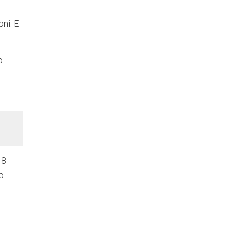
oni. E
o
48
o