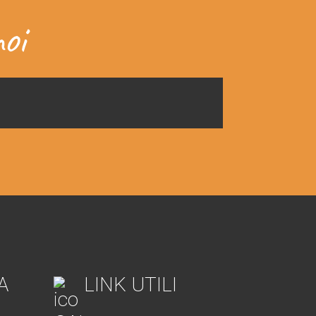
oi
A
LINK UTILI