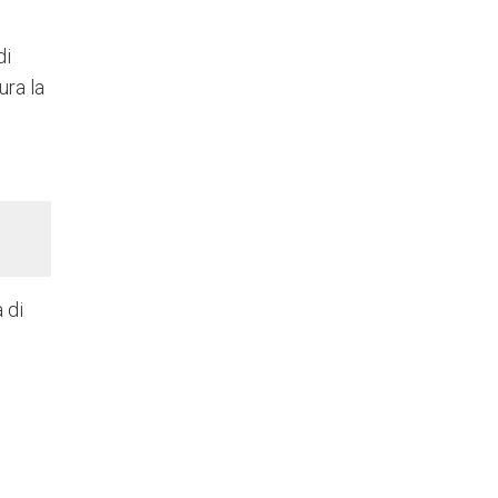
di
ura la
 di