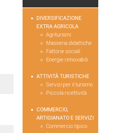
DIVERSIFICAZIONE
EXTRA AGRICOLA
Agriturismi
Masseria didattiche
Fattorie sociali
Energie rinnovabili
ATTIVITÀ TURISTICHE
Servizi per il turismo
Piccola ricettività
COMMERCIO,
ARTIGIANATO E SERVIZI
Commercio tipico