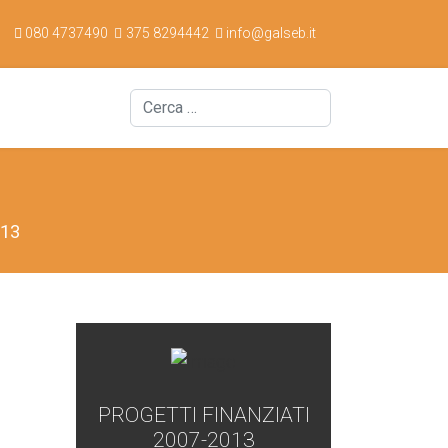
080 4737490
375 8294442
info@galseb.it
Cerca
013
PROGETTI FINANZIATI
2007-2013