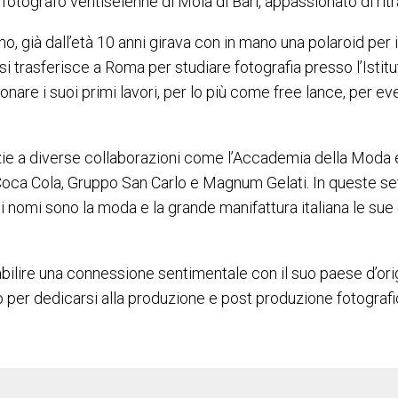
otografo ventiseienne di Mola di Bari, appassionato di ritra
o, già dall’età 10 anni girava con in mano una polaroid per 
i si trasferisce a Roma per studiare fotografia presso l’Ist
re i suoi primi lavori, per lo più come free lance, per eve
grazie a diverse collaborazioni come l’Accademia della Moda
nd Coca Cola, Gruppo San Carlo e Magnum Gelati. In queste s
dei nomi sono la moda e la grande manifattura italiana le su
bilire una connessione sentimentale con il suo paese d’orig
 per dedicarsi alla produzione e post produzione fotografi