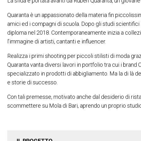
La sfida è portata avanti da Ruben Quaranta, un giovane f
Quaranta è un appassionato della materia fin piccolissim
amici ed i compagni di scuola. Dopo gli studi scientific
diploma nel 2018. Contemporaneamente inizia a colleziona
l’immagine di artisti, cantanti e influencer.
Realizza i primi shooting per piccoli stilisti di moda 
Quaranta vanta diversi lavori in portfolio tra cui i bra
specializzato in prodotti di abbigliamento. Ma la di là 
e storie di successo.
Con tali premesse, motivato anche dal desiderio di rista
scommettere su Mola di Bari, aprendo un proprio studio
IL PROGETTO