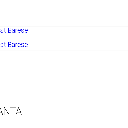
L
INATI ALLO START UP DI NUOVE IMPRESE
ANTA