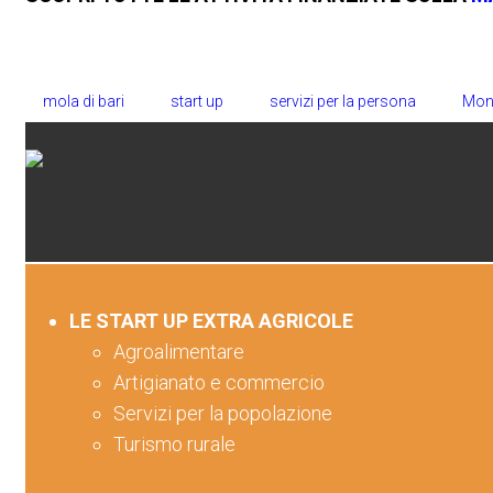
mola di bari
start up
servizi per la persona
Mon
LE START UP EXTRA AGRICOLE
Agroalimentare
Artigianato e commercio
Servizi per la popolazione
Turismo rurale