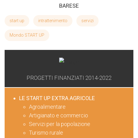
BARESE
start up
intrattenimento
servizi
Mondo START UP
PROGETTI FINANZIATI 2014-2022
LE START UP EXTRA AGRICOLE
Agroalimentare
Artigianato e commercio
Servizi per la popolazione
Turismo rurale