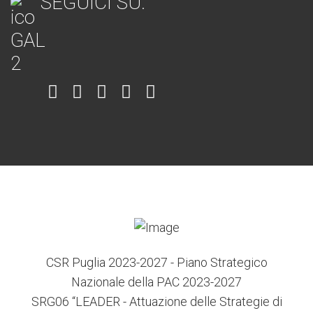
SEGUICI SU:
Item
Item
Item
Item
Item
6
3
7
5
4
CSR Puglia 2023-2027 - Piano Strategico
Nazionale della PAC 2023-2027
SRG06 “LEADER - Attuazione delle Strategie di