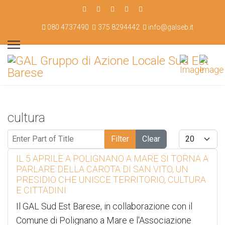
080 4737490
375 8294442
info@galseb.it
cultura
Enter Part of Title
Display #
Filter
Clear
IL 5 APRILE A POLIGNANO A MARE SI TORNA A
PARLARE DELLA CAROTA DI SAN VITO, UN
PRESIDIO CHE UNISCE TERRITORIO, CULTURA
E CITTADINI
Il GAL Sud Est Barese, in collaborazione con il
Comune di Polignano a Mare e l'Associazione