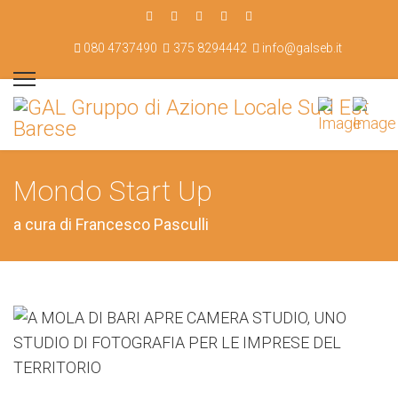
080 4737490
375 8294442
info@galseb.it
Mondo Start Up
a cura di Francesco Pasculli