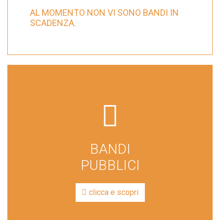
AL MOMENTO NON VI SONO BANDI IN
SCADENZA.
far
fa-
file-
BANDI
lines
PUBBLICI
clicca e scopri